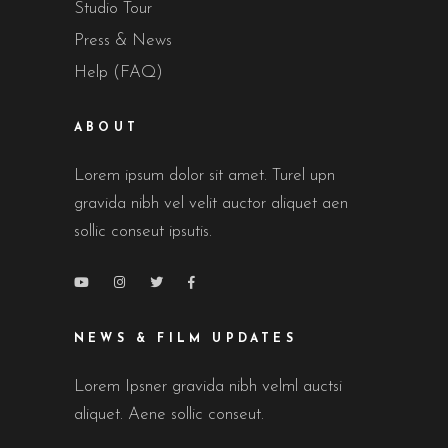
Studio Tour
Press & News
Help (FAQ)
ABOUT
Lorem ipsum dolor sit amet. Turel upn
gravida nibh vel velit auctor aliquet aen
sollic conseut ipsutis.
NEWS & FILM UPDATES
Lorem Ipsner gravida nibh velml auctsi
aliquet. Aene sollic conseut.