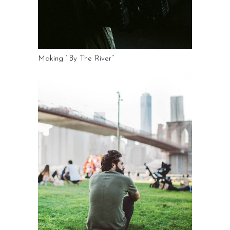
Making ‘’By The River’’