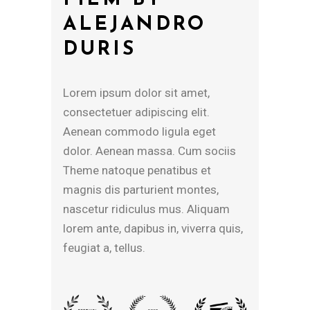
FILM BY
ALEJANDRO
D
OBS
NS
DURIS
e.
etus
es nisi.
turient
um.
Lorem ipsum dolor sit amet,
,
 quis
,
s.
 mus.
ricies
consectetuer adipiscing elit.
.
et eros.
, sed do
turient
et
 in,
Aenean commodo ligula eget
et
 in,
dunt ut
 mus.
m quam
us. Lorem
Nam eget
dolor. Aenean massa. Cum sociis
sociis
.
ua. Ut
 in,
iscing
Theme natoque penatibus et
t
etus
us. Lorem
m quam
magnis dis parturient montes,
es,
um.
o
inar,
nascetur ridiculus mus. Aliquam
iquam
as nec
lorem ante, dapibus in, viverra quis,
ra quis,
sociis
us.
feugiat a, tellus.
t
es,
quis
iquam
ra quis,