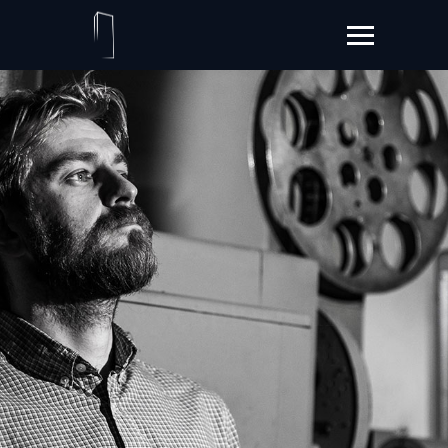
’
’
A
l
w
a
y
s
e
x
p
l
o
r
e
t
h
e
n
e
w
p
o
s
s
i
b
i
l
i
t
i
e
s
o
f
i
n
n
o
v
a
t
i
v
e
t
e
c
h
n
o
l
o
g
y
.
’
’